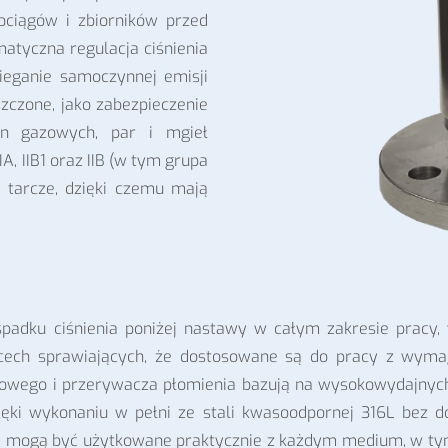
ociągów i zbiorników przed
matyczna regulacja ciśnienia
ieganie samoczynnej emisji
zczone, jako zabezpieczenie
in gazowych, par i mgieł
A, IIB1 oraz IIB (w tym grupa
ł tarcze, dzięki czemu mają
spadku ciśnienia poniżej nastawy w całym zakresie pracy,
g cech sprawiających, że dostosowane są do pracy z wyma
owego i przerywacza płomienia bazują na wysokowydajnych
zięki wykonaniu w pełni ze stali kwasoodpornej 316L bez 
mogą być użytkowane praktycznie z każdym medium, w tym 