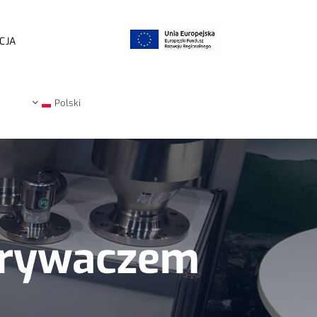
CJA
Polski
erywaczem