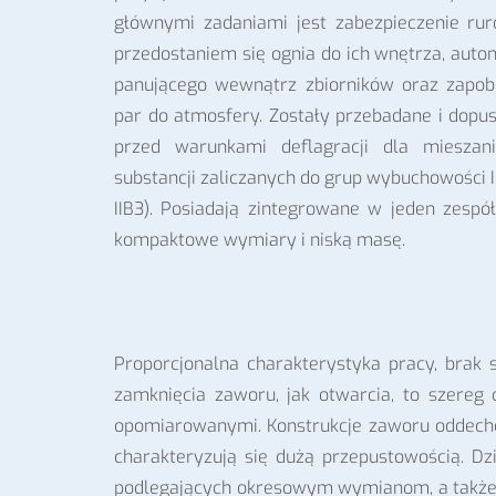
głównymi zadaniami jest zabezpieczenie rur
przedostaniem się ognia do ich wnętrza, auto
panującego wewnątrz zbiorników oraz zapob
par do atmosfery. Zostały przebadane i dopus
przed warunkami deflagracji dla mieszan
substancji zaliczanych do grup wybuchowości II
IIB3). Posiadają zintegrowane w jeden zespó
kompaktowe wymiary i niską masę.
Proporcjonalna charakterystyka pracy, brak 
zamknięcia zaworu, jak otwarcia, to szere
opomiarowanymi. Konstrukcje zaworu oddech
charakteryzują się dużą przepustowością. D
podlegających okresowym wymianom, a także 