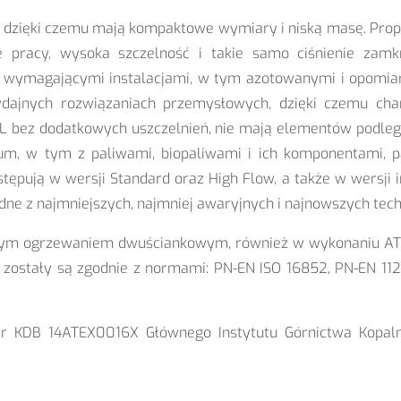
, dzięki czemu mają kompaktowe wymiary i niską masę. Prop
e pracy, wysoka szczelność i takie samo ciśnienie zamkn
z wymagającymi instalacjami, w tym azotowanymi i opomi
ajnych rozwiązaniach przemysłowych, dzięki czemu chara
16L bez dodatkowych uszczelnień, nie mają elementów pod
, w tym z paliwami, biopaliwami i ich komponentami, pa
ępują w wersji Standard oraz High Flow, a także w wersji i
edne z najmniejszych, najmniej awaryjnych i najnowszych tec
nym ogrzewaniem dwuściankowym, również w wykonaniu ATE
stały są zgodnie z normami: PN-EN ISO 16852, PN-EN 1127
r KDB 14ATEX0016X Głównego Instytutu Górnictwa Kopaln