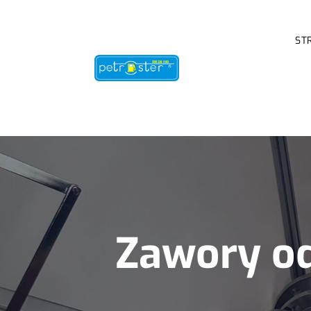
ST
Zawory o