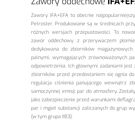
Zawory oddechowe
IFA+E
Zawory IFA+EFA to obecnie najpopularniejs
Petroster. Produkowane są w średnicach pr
różnych wersjach przepustowości. To nowoc
zawór oddechowy z przerywaczem płomien
dedykowana do zbiorników magazynowych 
palnymi, wymagających zrównoważonych pa
odpowietrzenia. Ich głównymi zadaniami jest 
zbiorników przed przedostaniem się ognia do
regulacja ciśnienia panującego wewnątrz zb
samoczynnej emisji par do atmosfery. Został
jako zabezpieczenie przed warunkami deflagra
par i mgieł substancji zaliczanych do grup wyb
(w tym grupa IIB3).