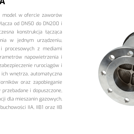
FA
zy model w ofercie zaworów
zyłącza od DN50 do DN200 i
zesna konstrukcja łącząca
ia w jednym urządzeniu,
i procesowych z mediami
rametrów napowietrzenia i
zabezpieczenie rurociągów i
 ich wnętrza, automatyczna
iorników oraz zapobieganie
y przebadane i dopuszczone,
cji dla mieszanin gazowych,
uchowości IIA, IIB1 oraz IIB