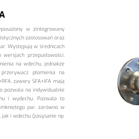
FA
yposażony w zintegrowany
istycznych zastosowań oraz
par. Występują w średnicach
wersjach przepustowości.
ienia na wdechu, jednakże
przerywacz płomienia na
A+RFA, zawory SFA+IFA mają
 co pozwala na indywidualnie
hu i wydechu. Pozwala to
amkniętego par, zarówno w
 jak i wdechu (zasysanie np.