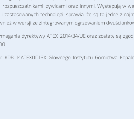
, rozpuszczalnikami, żywicami oraz innymi. Występują w wer
h i zastosowanych technologii sprawia, że są to jedne z naj
również w wersji ze zintegrowanym ogrzewaniem dwuścianko
magania dyrektywy ATEX 2014/34/UE oraz zostały są zgodn
00.
r KDB 14ATEX0016X Głównego Instytutu Górnictwa Kopaln