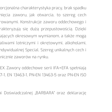
orcjonalna charakterystyka pracy, brak spadku
ięcia zaworu, jak otwarcia, to szereg cech
arowanymi. Konstrukcje zaworu oddechowego i
kteryzują się dużą przepustowością. Dzięki
legających okresowym wymianom, a także mogą
liwami lotniczymi i okrętowymi, alkoholami,
ndywidualnej Special. Szereg unikalnych cech i
hnicznie zaworów na rynku.
X. Zawory oddechowe serii IFA+EFA spełniają
-1, EN 13463-1, PN-EN 13463-5 oraz PN-EN ISO
i Doświadczalnej „BARBARA” oraz deklarację