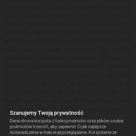
- stoisko numer C10. Podczas tegorocznej edycji targów
zaprezentujemy grupę urządzeń zabezpieczających
rurociągi oraz zbiorniki nisko i bezciśnieniowe w
przemyśle naftowym, ciężkim, chemicznym oraz
spożywczym. Podczas Targów będą Państwo również
mogli poznać nasze laboratorium do badania
przepływów przerywaczy płomienia deflagracj i
detonacji oraz zaworów oddechowych dla zbiorników
nisko i bezciśnieniowych. Całość uzupełnią najbardziej
uniwersalne i skalowalne w Polsce urządzenia do
pomiaru poziomu paliw oraz detekcji wycieku Tank
Ranger. Serdecznie zapraszamy – Targi Stacja Paliw w
Warszawie, stoisko C10, od 13 do 15 maja 2015 roku.
Szanujemy Twoją prywatność
Dana strona korzysta z funkcjonalności oraz plików cookie
podmiotów trzecich, aby zapewnić Ci jak najlepsze
doświadczenie w trakcie jej przeglądania. Korzystanie ze